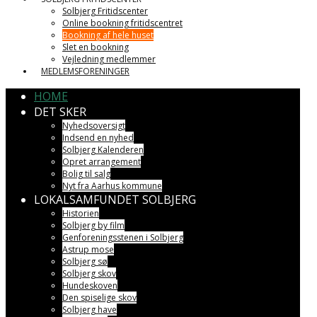
Solbjerg Fritidscenter
Online bookning fritidscentret
Bookning af hele huset
Slet en bookning
Vejledning medlemmer
MEDLEMSFORENINGER
HOME
DET SKER
Nyhedsoversigt
Indsend en nyhed
Solbjerg Kalenderen
Opret arrangement
Bolig til salg
Nyt fra Aarhus kommune
LOKALSAMFUNDET SOLBJERG
Historien
Solbjerg by film
Genforeningsstenen i Solbjerg
Astrup mose
Solbjerg sø
Solbjerg skov
Hundeskoven
Den spiselige skov
Solbjerg have