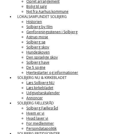
Opret arrangement
Bolig til salg
Nyt fra Aarhus kommune
LOKALSAMFUNDET SOLBJERG
Historien
Solbjerg by film
Genforeningsstenen i Solbjerg
Astrup mose
Solbjerg sø
Solbjerg skov
Hundeskoven
Den spiselige skov
Solbjerg have
De 5 sogne
Hjertestarter og informationer
SOLBJERG NU & KIRKEBLADET
Læs Solbjerg NU
Læs kirkebladet
Udgivelseskalender
Annoncer
SOLBJERG FÆLLESRÅD
Solbjerg Fællesråd
Hvem er vi
Hvad laver vi
For medlemmer
Persondatapolitik
SOLBJERG FRITIDSCENTER