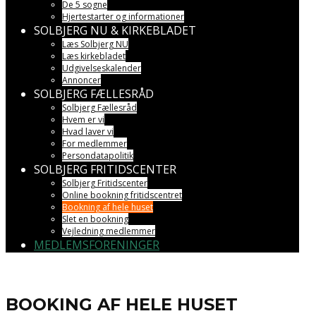
De 5 sogne
Hjertestarter og informationer
SOLBJERG NU & KIRKEBLADET
Læs Solbjerg NU
Læs kirkebladet
Udgivelseskalender
Annoncer
SOLBJERG FÆLLESRÅD
Solbjerg Fællesråd
Hvem er vi
Hvad laver vi
For medlemmer
Persondatapolitik
SOLBJERG FRITIDSCENTER
Solbjerg Fritidscenter
Online bookning fritidscentret
Bookning af hele huset
Slet en bookning
Vejledning medlemmer
MEDLEMSFORENINGER
BOOKING AF HELE HUSET