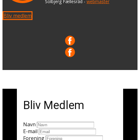
​ Solbjerg Fællesråd -
webmaster
Bliv medlem
Bliv Medlem
Navn
E-mail
Forening