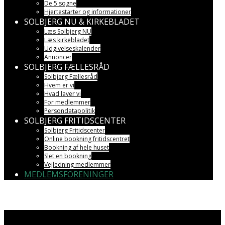
De 5 sogne
Hjertestarter og informationer
SOLBJERG NU & KIRKEBLADET
Læs Solbjerg NU
Læs kirkebladet
Udgivelseskalender
Annoncer
SOLBJERG FÆLLESRÅD
Solbjerg Fællesråd
Hvem er vi
Hvad laver vi
For medlemmer
Persondatapolitik
SOLBJERG FRITIDSCENTER
Solbjerg Fritidscenter
Online bookning fritidscentret
Bookning af hele huset
Slet en bookning
Vejledning medlemmer
MEDLEMSFORENINGER