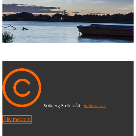
​ Solbjerg Fællesråd -
webmaster
Bliv medlem