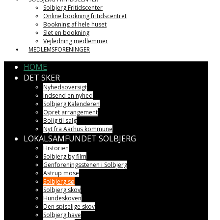
Solbjerg Fritidscenter
Online bookning fritidscentret
Bookning af hele huset
Slet en bookning
Vejledning medlemmer
MEDLEMSFORENINGER
HOME
DET SKER
Nyhedsoversigt
Indsend en nyhed
Solbjerg Kalenderen
Opret arrangement
Bolig til salg
Nyt fra Aarhus kommune
LOKALSAMFUNDET SOLBJERG
Historien
Solbjerg by film
Genforeningsstenen i Solbjerg
Astrup mose
Solbjerg sø
Solbjerg skov
Hundeskoven
Den spiselige skov
Solbjerg have