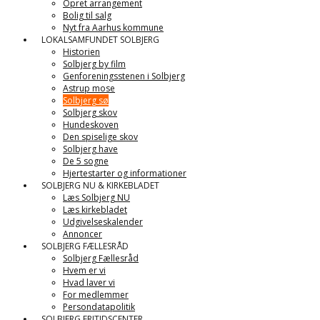
Opret arrangement
Bolig til salg
Nyt fra Aarhus kommune
LOKALSAMFUNDET SOLBJERG
Historien
Solbjerg by film
Genforeningsstenen i Solbjerg
Astrup mose
Solbjerg sø
Solbjerg skov
Hundeskoven
Den spiselige skov
Solbjerg have
De 5 sogne
Hjertestarter og informationer
SOLBJERG NU & KIRKEBLADET
Læs Solbjerg NU
Læs kirkebladet
Udgivelseskalender
Annoncer
SOLBJERG FÆLLESRÅD
Solbjerg Fællesråd
Hvem er vi
Hvad laver vi
For medlemmer
Persondatapolitik
SOLBJERG FRITIDSCENTER