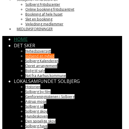
Solbjerg Fritidscenter
Online bookning fritidscentret
Bookning af hele huset
Slet en bookning
Vejledning medlemmer
MEDLEMSFORENINGER
HOME
DET SKER
Nyhedsoversigt
Indsend en nyhed
Solbjerg Kalenderen
Opret arrangement
Bolig til salg
Nyt fra Aarhus kommune
LOKALSAMFUNDET SOLBJERG
Historien
Solbjerg by film
Genforeningsstenen i Solbjerg
Astrup mose
Solbjerg sø
Solbjerg skov
Hundeskoven
Den spiselige skov
Solbjerg have