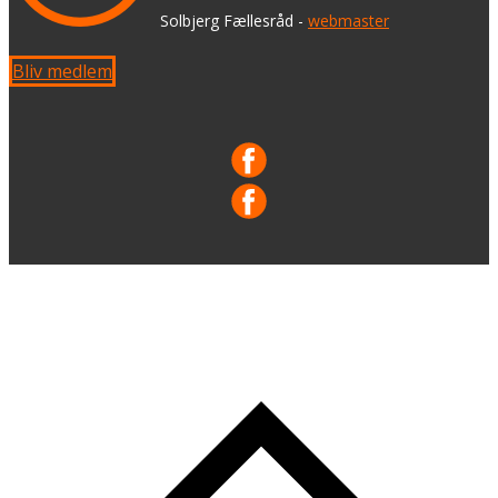
​ Solbjerg Fællesråd -
webmaster
Bliv medlem