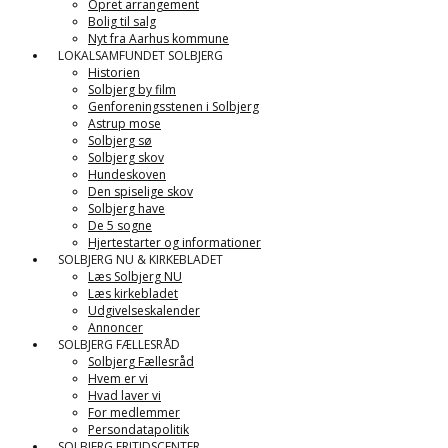
Opret arrangement
Bolig til salg
Nyt fra Aarhus kommune
LOKALSAMFUNDET SOLBJERG
Historien
Solbjerg by film
Genforeningsstenen i Solbjerg
Astrup mose
Solbjerg sø
Solbjerg skov
Hundeskoven
Den spiselige skov
Solbjerg have
De 5 sogne
Hjertestarter og informationer
SOLBJERG NU & KIRKEBLADET
Læs Solbjerg NU
Læs kirkebladet
Udgivelseskalender
Annoncer
SOLBJERG FÆLLESRÅD
Solbjerg Fællesråd
Hvem er vi
Hvad laver vi
For medlemmer
Persondatapolitik
SOLBJERG FRITIDSCENTER