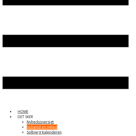
HOME
DET SKER
Nyhedsoversigt
Indsend en nyhed
Solbjerg Kalenderen