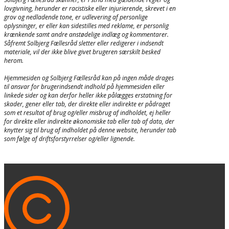
lovgivning, herunder er racistiske eller injurierende, skrevet i en
grov og nedladende tone, er udlevering af personlige
oplysninger, er eller kan sidestilles med reklame, er personlig
krænkende samt andre anstødelige indlæg og kommentarer.
Såfremt Solbjerg Fællesråd sletter eller redigerer i indsendt
materiale, vil der ikke blive givet brugeren særskilt besked
herom.
Hjemmesiden og Solbjerg Fællesråd kan på ingen måde drages
til ansvar for brugerindsendt indhold på hjemmesiden eller
linkede sider og kan derfor heller ikke pålægges erstatning for
skader, gener eller tab, der direkte eller indirekte er pådraget
som et resultat af brug og/eller misbrug af indholdet, ej heller
for direkte eller indirekte økonomiske tab eller tab af data, der
knytter sig til brug af indholdet på denne website, herunder tab
som følge af driftsforstyrrelser og/eller lignende.