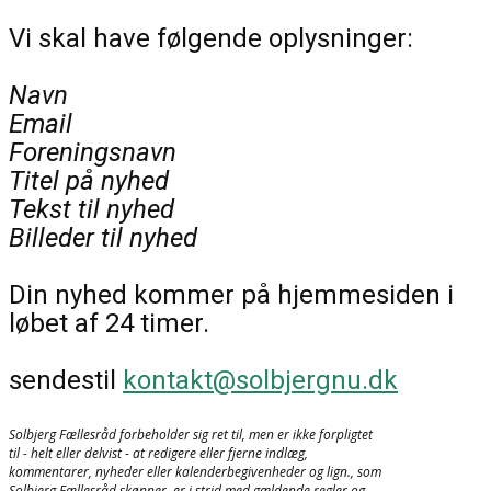
Vi skal have følgende oplysninger:
Navn
Email
Foreningsnavn
Titel på nyhed
Tekst til nyhed
Billeder til nyhed
Din nyhed kommer på hjemmesiden i
løbet af 24 timer.
sendestil
kontakt@solbjergnu.dk
Solbjerg Fællesråd forbeholder sig ret til, men er ikke forpligtet
til - helt eller delvist - at redigere eller fjerne indlæg,
kommentarer, nyheder eller kalenderbegivenheder og lign., som
Solbjerg Fællesråd skønner, er i strid med gældende regler og