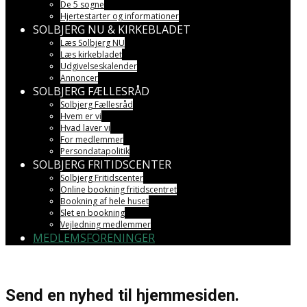
De 5 sogne
Hjertestarter og informationer
SOLBJERG NU & KIRKEBLADET
Læs Solbjerg NU
Læs kirkebladet
Udgivelseskalender
Annoncer
SOLBJERG FÆLLESRÅD
Solbjerg Fællesråd
Hvem er vi
Hvad laver vi
For medlemmer
Persondatapolitik
SOLBJERG FRITIDSCENTER
Solbjerg Fritidscenter
Online bookning fritidscentret
Bookning af hele huset
Slet en bookning
Vejledning medlemmer
MEDLEMSFORENINGER
Send en nyhed til hjemmesiden.