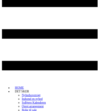
HOME
DET SKER
Nyhedsoversigt
Indsend en nyhed
Solbjerg Kalenderen
Opret arrangement
Bolig til salg