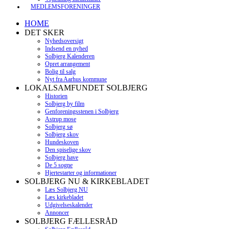
MEDLEMSFORENINGER
HOME
DET SKER
Nyhedsoversigt
Indsend en nyhed
Solbjerg Kalenderen
Opret arrangement
Bolig til salg
Nyt fra Aarhus kommune
LOKALSAMFUNDET SOLBJERG
Historien
Solbjerg by film
Genforeningsstenen i Solbjerg
Astrup mose
Solbjerg sø
Solbjerg skov
Hundeskoven
Den spiselige skov
Solbjerg have
De 5 sogne
Hjertestarter og informationer
SOLBJERG NU & KIRKEBLADET
Læs Solbjerg NU
Læs kirkebladet
Udgivelseskalender
Annoncer
SOLBJERG FÆLLESRÅD