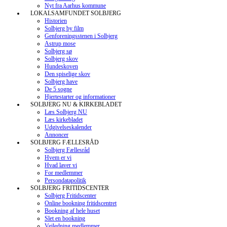
Nyt fra Aarhus kommune
LOKALSAMFUNDET SOLBJERG
Historien
Solbjerg by film
Genforeningsstenen i Solbjerg
Astrup mose
Solbjerg sø
Solbjerg skov
Hundeskoven
Den spiselige skov
Solbjerg have
De 5 sogne
Hjertestarter og informationer
SOLBJERG NU & KIRKEBLADET
Læs Solbjerg NU
Læs kirkebladet
Udgivelseskalender
Annoncer
SOLBJERG FÆLLESRÅD
Solbjerg Fællesråd
Hvem er vi
Hvad laver vi
For medlemmer
Persondatapolitik
SOLBJERG FRITIDSCENTER
Solbjerg Fritidscenter
Online bookning fritidscentret
Bookning af hele huset
Slet en bookning
Vejledning medlemmer