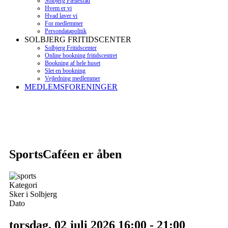
Solbjerg Fællesråd
Hvem er vi
Hvad laver vi
For medlemmer
Persondatapolitik
SOLBJERG FRITIDSCENTER
Solbjerg Fritidscenter
Online bookning fritidscentret
Bookning af hele huset
Slet en bookning
Vejledning medlemmer
MEDLEMSFORENINGER
SportsCaféen er åben
Kategori
Sker i Solbjerg
Dato
torsdag, 02 juli 2026
16:00
-
21:00