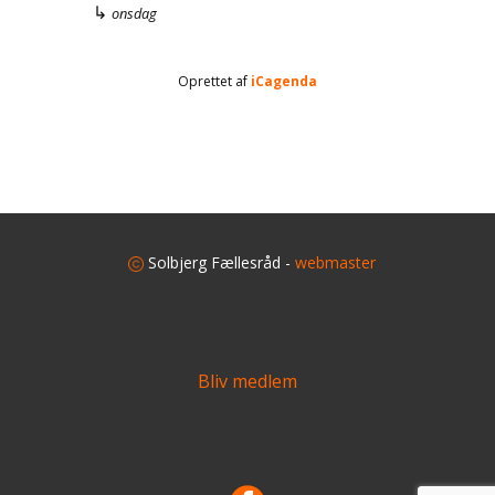
↳
onsdag
Oprettet af
iCagenda
​
Solbjerg Fællesråd -
webmaster
Bliv medlem