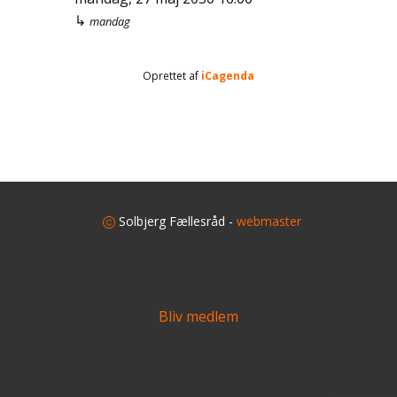
↳
mandag
Oprettet af
iCagenda
​
Solbjerg Fællesråd -
webmaster
Bliv medlem