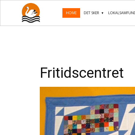
HOME
DET SKER
LOKALSAMFUND
Fritidscentret