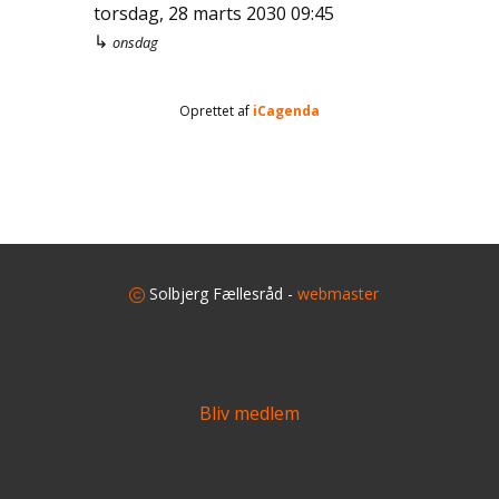
torsdag, 28 marts 2030
09:45
↳
onsdag
Oprettet af
iCagenda
​
Solbjerg Fællesråd -
webmaster
Bliv medlem