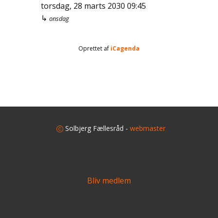
torsdag, 28 marts 2030
09:45
↳
onsdag
Oprettet af
iCagenda
​
Solbjerg Fællesråd -
webmaster
Bliv medlem