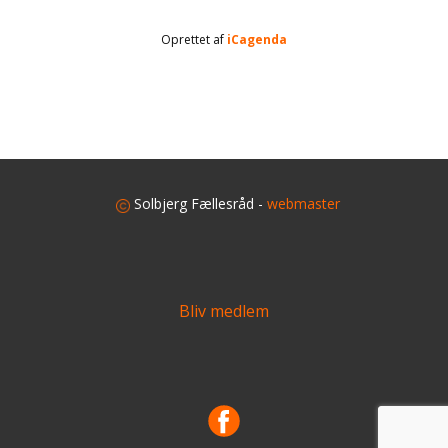
Oprettet af
iCagenda
​
Solbjerg Fællesråd -
webmaster
Bliv medlem