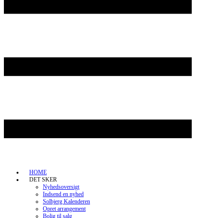
HOME
DET SKER
Nyhedsoversigt
Indsend en nyhed
Solbjerg Kalenderen
Opret arrangement
Bolig til salg