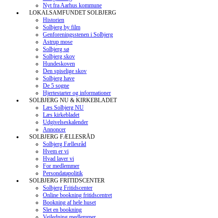
Nyt fra Aarhus kommune
LOKALSAMFUNDET SOLBJERG
Historien
Solbjerg by film
Genforeningsstenen i Solbjerg
Astrup mose
Solbjerg sø
Solbjerg skov
Hundeskoven
Den spiselige skov
Solbjerg have
De 5 sogne
Hjertestarter og informationer
SOLBJERG NU & KIRKEBLADET
Læs Solbjerg NU
Læs kirkebladet
Udgivelseskalender
Annoncer
SOLBJERG FÆLLESRÅD
Solbjerg Fællesråd
Hvem er vi
Hvad laver vi
For medlemmer
Persondatapolitik
SOLBJERG FRITIDSCENTER
Solbjerg Fritidscenter
Online bookning fritidscentret
Bookning af hele huset
Slet en bookning
Vejledning medlemmer