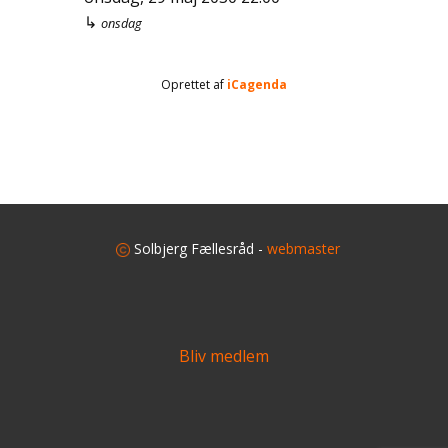
↳
onsdag
Oprettet af
iCagenda
​
Solbjerg Fællesråd -
webmaster
Bliv medlem