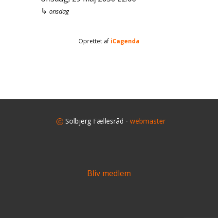
↳
onsdag
Oprettet af
iCagenda
​
Solbjerg Fællesråd -
webmaster
Bliv medlem