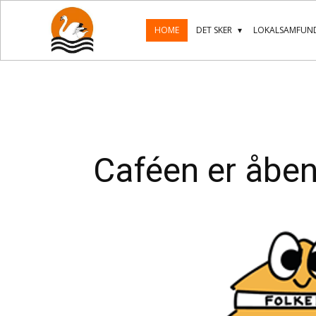
HOME
DET SKER
LOKALSAMFUND
Caféen er åbe