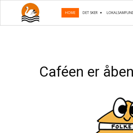
HOME
DET SKER
LOKALSAMFUND
Caféen er åbe