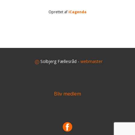
Oprettet af
iCagenda
​
Solbjerg Fællesråd -
webmaster
Bliv medlem