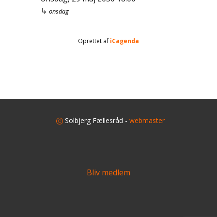
↳
onsdag
Oprettet af
iCagenda
​
Solbjerg Fællesråd -
webmaster
Bliv medlem