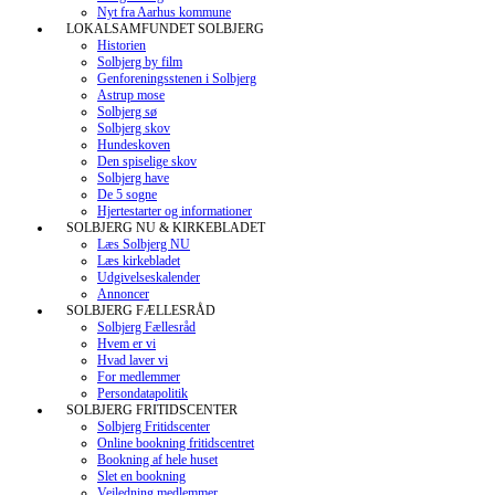
Nyt fra Aarhus kommune
LOKALSAMFUNDET SOLBJERG
Historien
Solbjerg by film
Genforeningsstenen i Solbjerg
Astrup mose
Solbjerg sø
Solbjerg skov
Hundeskoven
Den spiselige skov
Solbjerg have
De 5 sogne
Hjertestarter og informationer
SOLBJERG NU & KIRKEBLADET
Læs Solbjerg NU
Læs kirkebladet
Udgivelseskalender
Annoncer
SOLBJERG FÆLLESRÅD
Solbjerg Fællesråd
Hvem er vi
Hvad laver vi
For medlemmer
Persondatapolitik
SOLBJERG FRITIDSCENTER
Solbjerg Fritidscenter
Online bookning fritidscentret
Bookning af hele huset
Slet en bookning
Vejledning medlemmer