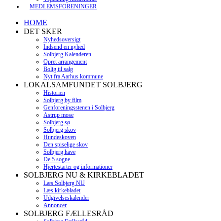
MEDLEMSFORENINGER
HOME
DET SKER
Nyhedsoversigt
Indsend en nyhed
Solbjerg Kalenderen
Opret arrangement
Bolig til salg
Nyt fra Aarhus kommune
LOKALSAMFUNDET SOLBJERG
Historien
Solbjerg by film
Genforeningsstenen i Solbjerg
Astrup mose
Solbjerg sø
Solbjerg skov
Hundeskoven
Den spiselige skov
Solbjerg have
De 5 sogne
Hjertestarter og informationer
SOLBJERG NU & KIRKEBLADET
Læs Solbjerg NU
Læs kirkebladet
Udgivelseskalender
Annoncer
SOLBJERG FÆLLESRÅD