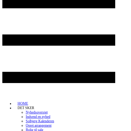
HOME
DET SKER
Nyhedsoversigt
Indsend en nyhed
Solbjerg Kalenderen
Opret arrangement
Bolig til salg