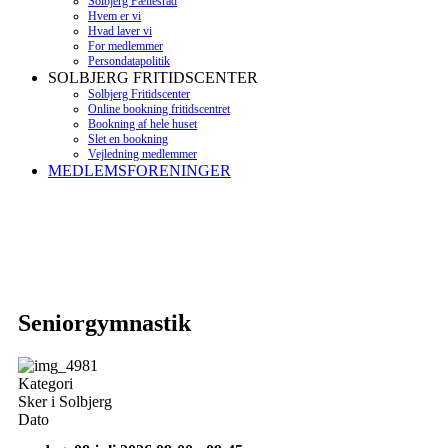
Solbjerg Fællesråd
Hvem er vi
Hvad laver vi
For medlemmer
Persondatapolitik
SOLBJERG FRITIDSCENTER
Solbjerg Fritidscenter
Online bookning fritidscentret
Bookning af hele huset
Slet en bookning
Vejledning medlemmer
MEDLEMSFORENINGER
Seniorgymnastik
Kategori
Sker i Solbjerg
Dato