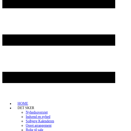
HOME
DET SKER
Nyhedsoversigt
Indsend en nyhed
Solbjerg Kalenderen
Opret arrangement
Bolig til salg