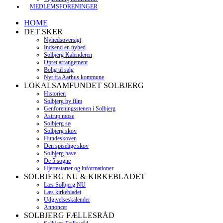
MEDLEMSFORENINGER
HOME
DET SKER
Nyhedsoversigt
Indsend en nyhed
Solbjerg Kalenderen
Opret arrangement
Bolig til salg
Nyt fra Aarhus kommune
LOKALSAMFUNDET SOLBJERG
Historien
Solbjerg by film
Genforeningsstenen i Solbjerg
Astrup mose
Solbjerg sø
Solbjerg skov
Hundeskoven
Den spiselige skov
Solbjerg have
De 5 sogne
Hjertestarter og informationer
SOLBJERG NU & KIRKEBLADET
Læs Solbjerg NU
Læs kirkebladet
Udgivelseskalender
Annoncer
SOLBJERG FÆLLESRÅD