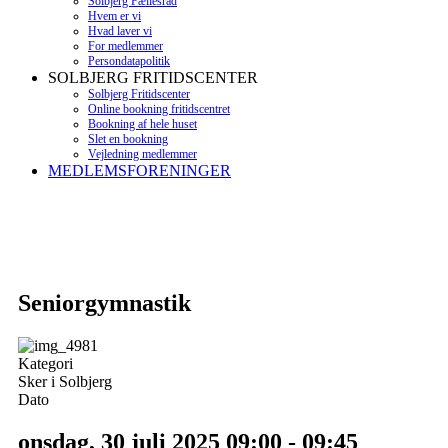
Solbjerg Fællesråd
Hvem er vi
Hvad laver vi
For medlemmer
Persondatapolitik
SOLBJERG FRITIDSCENTER
Solbjerg Fritidscenter
Online bookning fritidscentret
Bookning af hele huset
Slet en bookning
Vejledning medlemmer
MEDLEMSFORENINGER
Seniorgymnastik
Kategori
Sker i Solbjerg
Dato
onsdag, 30 juli 2025
09:00
-
09:45