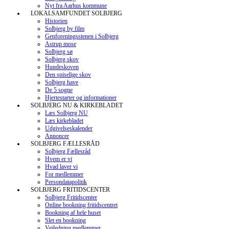
Nyt fra Aarhus kommune
LOKALSAMFUNDET SOLBJERG
Historien
Solbjerg by film
Genforeningsstenen i Solbjerg
Astrup mose
Solbjerg sø
Solbjerg skov
Hundeskoven
Den spiselige skov
Solbjerg have
De 5 sogne
Hjertestarter og informationer
SOLBJERG NU & KIRKEBLADET
Læs Solbjerg NU
Læs kirkebladet
Udgivelseskalender
Annoncer
SOLBJERG FÆLLESRÅD
Solbjerg Fællesråd
Hvem er vi
Hvad laver vi
For medlemmer
Persondatapolitik
SOLBJERG FRITIDSCENTER
Solbjerg Fritidscenter
Online bookning fritidscentret
Bookning af hele huset
Slet en bookning
Vejledning medlemmer