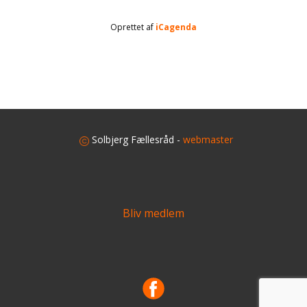
Oprettet af
iCagenda
​
Solbjerg Fællesråd -
webmaster
Bliv medlem