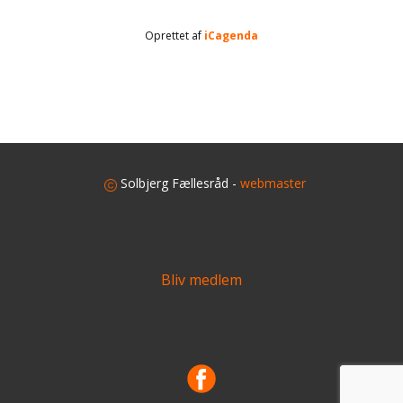
Oprettet af
iCagenda
​
Solbjerg Fællesråd -
webmaster
Bliv medlem