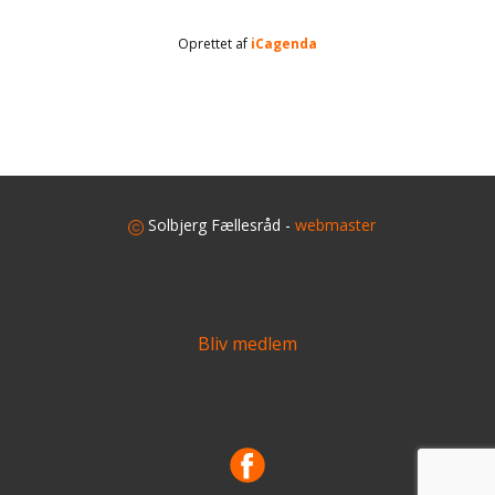
Oprettet af
iCagenda
​
Solbjerg Fællesråd -
webmaster
Bliv medlem