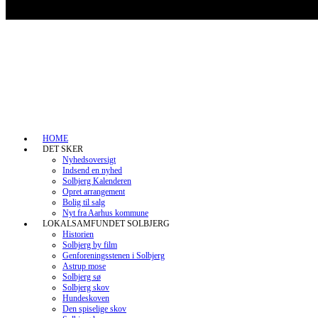
HOME
DET SKER
Nyhedsoversigt
Indsend en nyhed
Solbjerg Kalenderen
Opret arrangement
Bolig til salg
Nyt fra Aarhus kommune
LOKALSAMFUNDET SOLBJERG
Historien
Solbjerg by film
Genforeningsstenen i Solbjerg
Astrup mose
Solbjerg sø
Solbjerg skov
Hundeskoven
Den spiselige skov