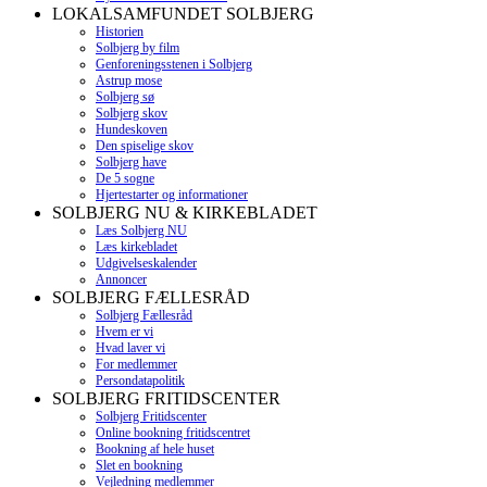
LOKALSAMFUNDET SOLBJERG
Historien
Solbjerg by film
Genforeningsstenen i Solbjerg
Astrup mose
Solbjerg sø
Solbjerg skov
Hundeskoven
Den spiselige skov
Solbjerg have
De 5 sogne
Hjertestarter og informationer
SOLBJERG NU & KIRKEBLADET
Læs Solbjerg NU
Læs kirkebladet
Udgivelseskalender
Annoncer
SOLBJERG FÆLLESRÅD
Solbjerg Fællesråd
Hvem er vi
Hvad laver vi
For medlemmer
Persondatapolitik
SOLBJERG FRITIDSCENTER
Solbjerg Fritidscenter
Online bookning fritidscentret
Bookning af hele huset
Slet en bookning
Vejledning medlemmer