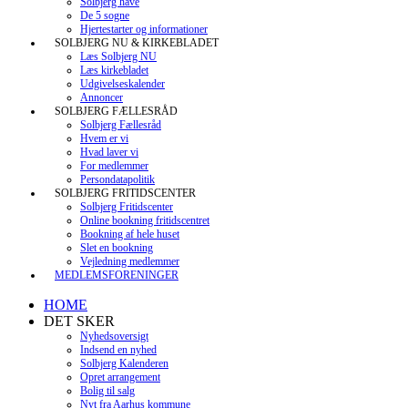
Solbjerg have
De 5 sogne
Hjertestarter og informationer
SOLBJERG NU & KIRKEBLADET
Læs Solbjerg NU
Læs kirkebladet
Udgivelseskalender
Annoncer
SOLBJERG FÆLLESRÅD
Solbjerg Fællesråd
Hvem er vi
Hvad laver vi
For medlemmer
Persondatapolitik
SOLBJERG FRITIDSCENTER
Solbjerg Fritidscenter
Online bookning fritidscentret
Bookning af hele huset
Slet en bookning
Vejledning medlemmer
MEDLEMSFORENINGER
HOME
DET SKER
Nyhedsoversigt
Indsend en nyhed
Solbjerg Kalenderen
Opret arrangement
Bolig til salg
Nyt fra Aarhus kommune