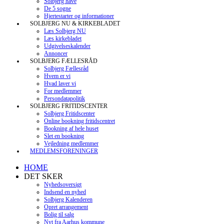
Solbjerg have
De 5 sogne
Hjertestarter og informationer
SOLBJERG NU & KIRKEBLADET
Læs Solbjerg NU
Læs kirkebladet
Udgivelseskalender
Annoncer
SOLBJERG FÆLLESRÅD
Solbjerg Fællesråd
Hvem er vi
Hvad laver vi
For medlemmer
Persondatapolitik
SOLBJERG FRITIDSCENTER
Solbjerg Fritidscenter
Online bookning fritidscentret
Bookning af hele huset
Slet en bookning
Vejledning medlemmer
MEDLEMSFORENINGER
HOME
DET SKER
Nyhedsoversigt
Indsend en nyhed
Solbjerg Kalenderen
Opret arrangement
Bolig til salg
Nyt fra Aarhus kommune