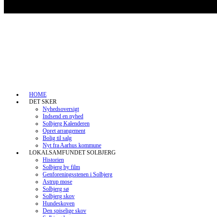
HOME
DET SKER
Nyhedsoversigt
Indsend en nyhed
Solbjerg Kalenderen
Opret arrangement
Bolig til salg
Nyt fra Aarhus kommune
LOKALSAMFUNDET SOLBJERG
Historien
Solbjerg by film
Genforeningsstenen i Solbjerg
Astrup mose
Solbjerg sø
Solbjerg skov
Hundeskoven
Den spiselige skov