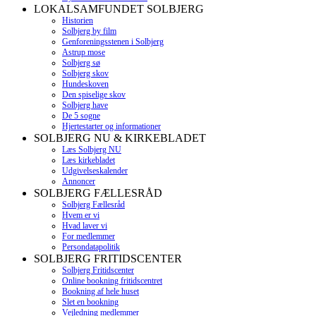
LOKALSAMFUNDET SOLBJERG
Historien
Solbjerg by film
Genforeningsstenen i Solbjerg
Astrup mose
Solbjerg sø
Solbjerg skov
Hundeskoven
Den spiselige skov
Solbjerg have
De 5 sogne
Hjertestarter og informationer
SOLBJERG NU & KIRKEBLADET
Læs Solbjerg NU
Læs kirkebladet
Udgivelseskalender
Annoncer
SOLBJERG FÆLLESRÅD
Solbjerg Fællesråd
Hvem er vi
Hvad laver vi
For medlemmer
Persondatapolitik
SOLBJERG FRITIDSCENTER
Solbjerg Fritidscenter
Online bookning fritidscentret
Bookning af hele huset
Slet en bookning
Vejledning medlemmer